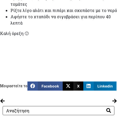
τομάτες
Ρίξτε λίγο αλάτι και πιπέρι και σκεπάστε με το νερό
Αφήστε το χταπόδι να σιγοβράσει για περίπου 40
λεπτά
Καλή όρεξη 🙂
The Restaurant Project
(26)
Tips & Tricks
(23)
Γευστικά κοκτέιλ
(3)
Διατροφή και Υγεία
(13)
Συνταγές για Παιδιά
(20)
Τα νέα μας
(7)
Υγιεινές Συνταγές
(119)
Μοιραστείτε το
Facebook
X
Linkedin