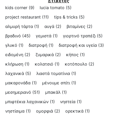
Ετικέτες
kids corner
(9)
lucia tomato
(5)
project restaurant
(11)
tips & tricks
(5)
αλμυρή τάρτα
(1)
αυγά
(2)
βιταμίνες
(2)
βραδινό
(45)
γεμιστά
(1)
γιορτινό τραπέζι
(5)
γλυκό
(1)
διατροφή
(1)
διατροφή και υγεία
(3)
ειδομένη
(2)
ζυμαρικά
(2)
κήπος
(1)
κλήρωση
(1)
κολατσιό
(1)
κοτόπουλο
(2)
λαχανικά
(5)
λιαστά τοματίνια
(1)
μακαρονάδα
(1)
μένουμε σπίτι
(1)
μεσημεριανό
(51)
μπακάλ
(1)
μπιφτέκια λαχανικών
(1)
νηστεία
(1)
νηστίσιμα
(1)
ομορφιά
(2)
ορεκτικά
(1)