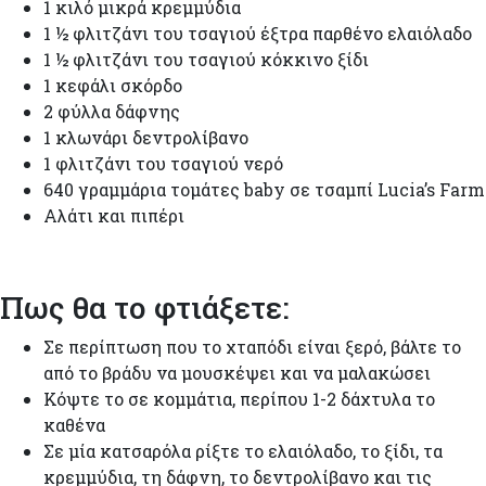
1 κιλό μικρά κρεμμύδια
1 ½ φλιτζάνι του τσαγιού έξτρα παρθένο ελαιόλαδο
1 ½ φλιτζάνι του τσαγιού κόκκινο ξίδι
1 κεφάλι σκόρδο
2 φύλλα δάφνης
1 κλωνάρι δεντρολίβανο
1 φλιτζάνι του τσαγιού νερό
640 γραμμάρια τομάτες baby σε τσαμπί Lucia’s Farm
Αλάτι και πιπέρι
Πως θα το φτιάξετε:
Σε περίπτωση που το χταπόδι είναι ξερό, βάλτε το
από το βράδυ να μουσκέψει και να μαλακώσει
Κόψτε το σε κομμάτια, περίπου 1-2 δάχτυλα το
καθένα
Σε μία κατσαρόλα ρίξτε το ελαιόλαδο, το ξίδι, τα
κρεμμύδια, τη δάφνη, το δεντρολίβανο και τις