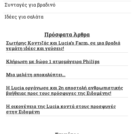
Συνταγές για βραδινό
Ιδέες για σαλάτα
Πρόσφατα Άρθρα
Σωτήρης Κοντιζάς και Lucia’s Farm, σε μια βραδιά
γεμάτη ιδέες και γεύσεις!
Κλήρωση με δώρο 1 ατμομάγειρα Philips
Μια μελέτη αποκαλύπτει…
Η Lucia οργάνωσε και 2η αποστολή ανθρωπιστικής
βοήθειας προς τους πρόσφυγες της Ειδομένης!
Η οικογένεια της Lucia κοντά στους προσφυγές
στην Ειδομένη