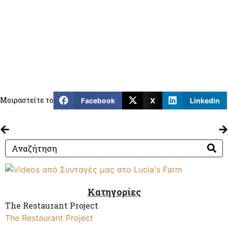
The Restaurant Project
(26)
Tips & Tricks
(23)
Γευστικά κοκτέιλ
(3)
Διατροφή και Υγεία
(13)
Συνταγές για Παιδιά
(20)
Τα νέα μας
(7)
Υγιεινές Συνταγές
(119)
Μοιραστείτε το
Facebook
X
Linkedin
Κατηγορίες
The Restaurant Project
The Restaurant Project