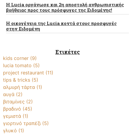
Η Lucia οργάνωσε και 2η αποστολή ανθρωπιστικής
βοήθειας προς τους πρόσφυγες της Ειδομένης!
Η οικογένεια της Lucia κοντά στους προσφυγές
στην Ειδομένη
Ετικέτες
kids corner
(9)
lucia tomato
(5)
project restaurant
(11)
tips & tricks
(5)
αλμυρή τάρτα
(1)
αυγά
(2)
βιταμίνες
(2)
βραδινό
(45)
γεμιστά
(1)
γιορτινό τραπέζι
(5)
γλυκό
(1)